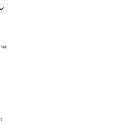
keting
s Mal
rt