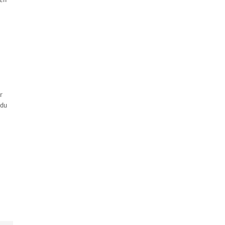
r
 du