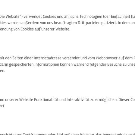
Die Website“) verwendet Cookies und ähnliche Technologien (der Einfachheit h
kies werden außerdem von uns beauftragten Drittparteien platziert. In dem u
endung von Cookies auf unserer Website.
m mit den Seiten einer Internetadresse versendet und vom Webbrowser auf dem 
 darin gespeicherten Informationen können während folgender Besuche zu uns
en.
 um unserer Website Funktionalität und Interaktivität zu ermöglichen. Dieser C
rt.
 unsichtbares Textfragment oder Bild auf einer Website, das benutzt wird, um 