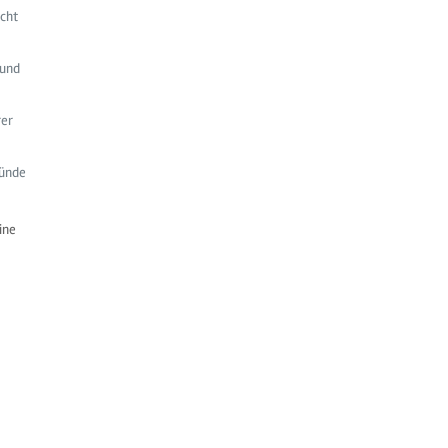
scht
 und
rer
ründe
ine