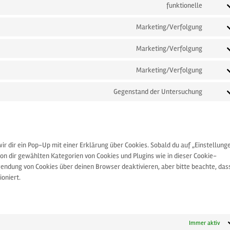
funktionelle
Consen
to
Marketing/Verfolgung
servic
Consen
wordp
to
Marketing/Verfolgung
servic
Consen
google
to
Marketing/Verfolgung
fonts
servic
Consen
google
to
Gegenstand der Untersuchung
recapt
servic
Consen
google
to
maps
servic
sonsti
r dir ein Pop-Up mit einer Erklärung über Cookies. Sobald du auf „Einstellung
e von dir gewählten Kategorien von Cookies und Plugins wie in dieser Cookie-
endung von Cookies über deinen Browser deaktivieren, aber bitte beachte, das
oniert.
Immer aktiv